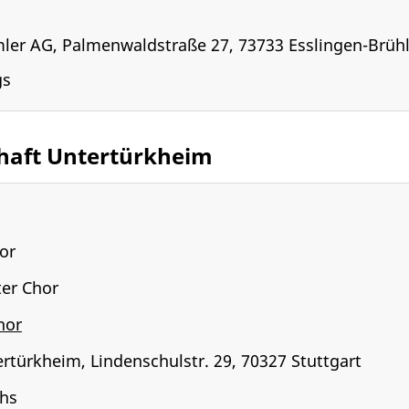
mler AG, Palmenwaldstraße 27, 73733 Esslingen-Brüh
gs
haft Untertürkheim
or
er Chor
hor
rtürkheim, Lindenschulstr. 29, 70327 Stuttgart
chs